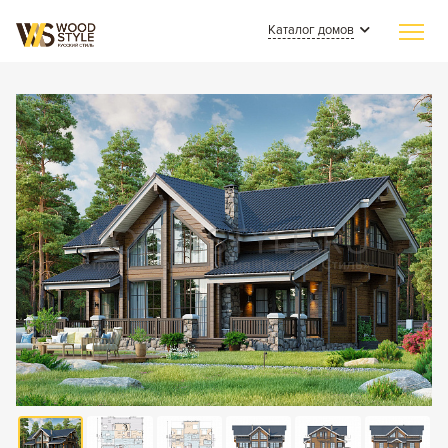
Каталог домов
Главная
Индивидуальное строительство
Каталог домов
Из клееного бруса
Наши работы
Из бревна
СМИ о нас
Каменные
Полезные статьи
Комбинированные
О компании
Контакты