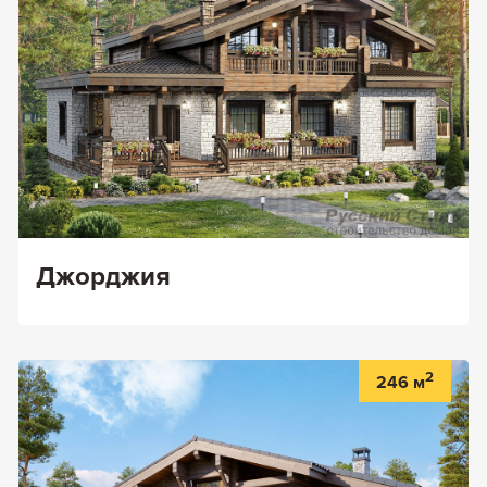
Джорджия
2
246 м