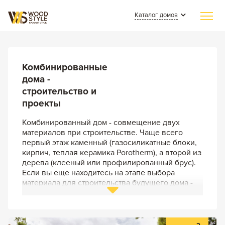
Каталог домов
Главная
Индивидуальное строительство
Комбинированные
дома -
Каталог домов
строительство и
проекты
Из клееного бруса
Наши работы
Комбинированный дом - совмещение двух
Из бревна
СМИ о нас
материалов при строительстве. Чаще всего
первый этаж каменный (газосиликатные блоки,
Каменные
кирпич, теплая керамика Porotherm), а второй из
Полезные статьи
Комбинированные
дерева (клееный или профилированный брус).
Если вы еще находитесь на этапе выбора
О компании
материала для строительства будущего дома -
советуем рассмотреть проекты
Контакты
комбинированных домов - возможно это станет
для вас идеальным вариантом.