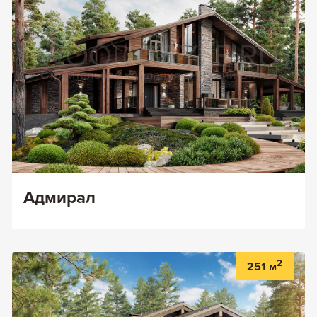
Адмирал
2
251 м