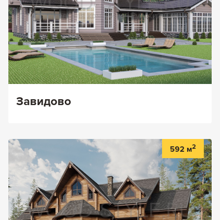
Завидово
2
592 м