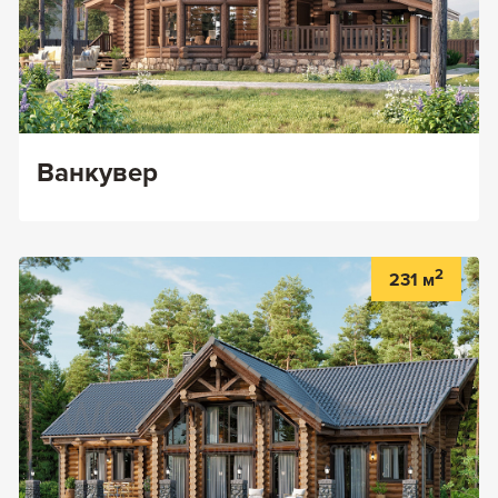
Ванкувер
2
231 м