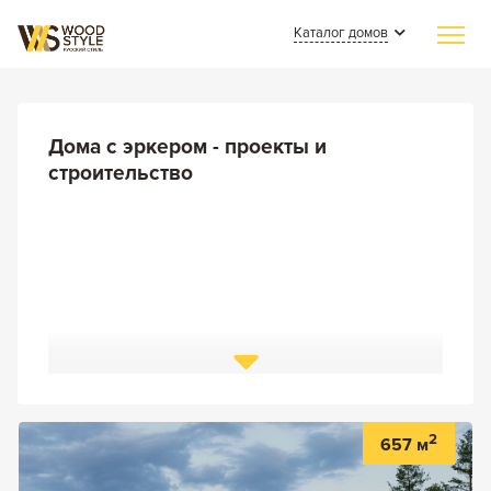
Каталог домов
Главная
Индивидуальное строительство
Дома с эркером - проекты и
строительство
Каталог домов
Из клееного бруса
Наши работы
Из бревна
СМИ о нас
Каменные
Полезные статьи
Комбинированные
О компании
Контакты
2
657 м