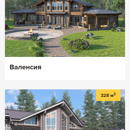
Валенсия
2
328 м