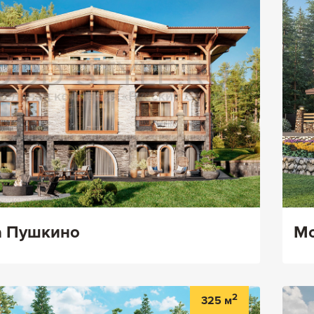
а Пушкино
Мо
2
325 м