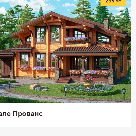
253 м
ле Прованс