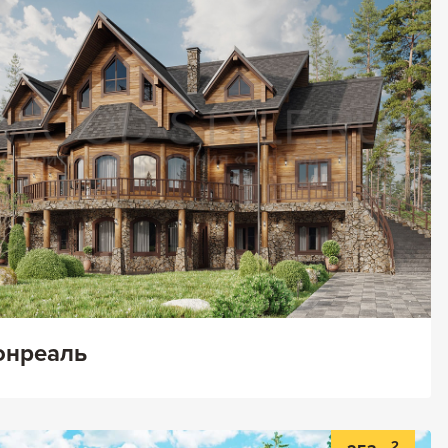
нреаль
2