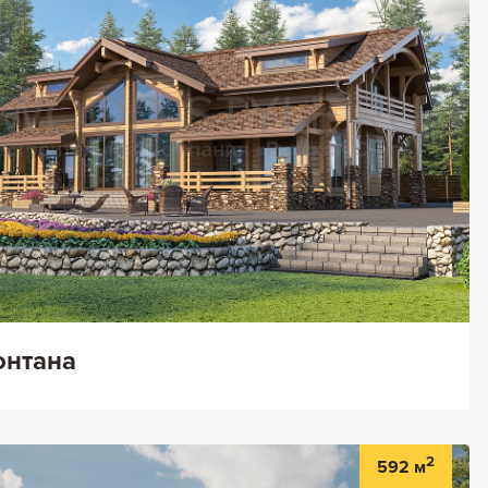
нтана
2
592 м