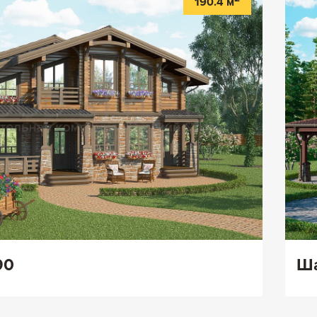
190.4 м
90
Ша