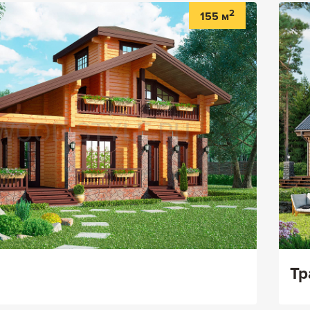
2
155 м
I
Тр