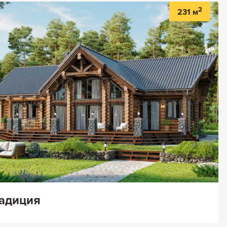
2
231 м
адиция