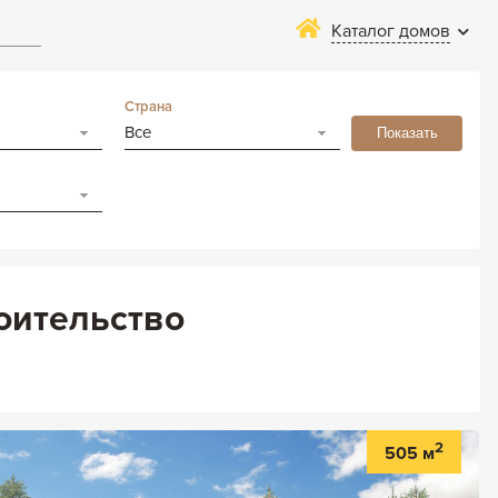
Каталог домов
Страна
Все
оительство
2
505 м