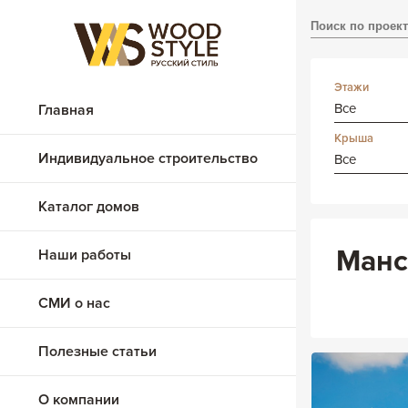
Этажи
Все
Главная
Крыша
Индивидуальное строительство
Все
Каталог домов
Из клееного бруса
Манс
Наши работы
Из бревна
СМИ о нас
Каменные
Комбинированные
Полезные статьи
О компании