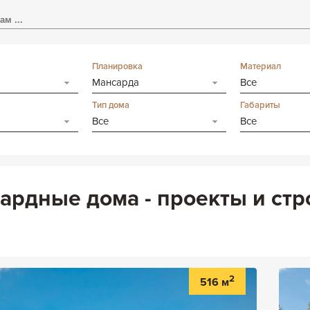
Планировка
Материал
Мансарда
Все
Тип дома
Габариты
Все
Все
ардные дома - проекты и стр
2
516 м