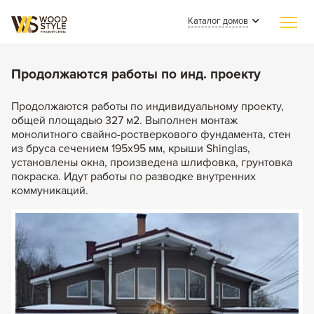
Каталог домов
Главная
Продолжаются работы по инд. проекту
Индивидуальное строительство
Продолжаются работы по индивидуальному проекту,
общей площадью 327 м2. Выполнен монтаж
Каталог домов
монолитного свайно-ростверкового фундамента, стен
из бруса сечением 195х95 мм, крыши Shinglas,
Из клееного бруса
Наши работы
установлены окна, произведена шлифовка, грунтовка
Из бревна
покраска. Идут работы по разводке внутренних
СМИ о нас
коммуникаций.
Каменные
Полезные статьи
Комбинированные
О компании
Контакты