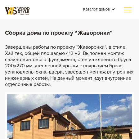
Каталог домов
Главная
Сборка дома по проекту “Жаворонки”
Индивидуальное строительство
Завершены работы по проекту “Жаворонки”, в стиле
Хай-тек, общей площадью 412 м2. Выполнен монтаж
Каталог домов
свайно-винтового фундамента, стен из клееного бруса
200х270 мм, утепленной крыши с покрытием Браас,
Из клееного бруса
Наши работы
установлены окна, двери, завершен монтаж внутренних
Из бревна
инженерных сетей. На данный момент идут внутренние
СМИ о нас
отделочные работы.
Каменные
Полезные статьи
Комбинированные
О компании
Контакты