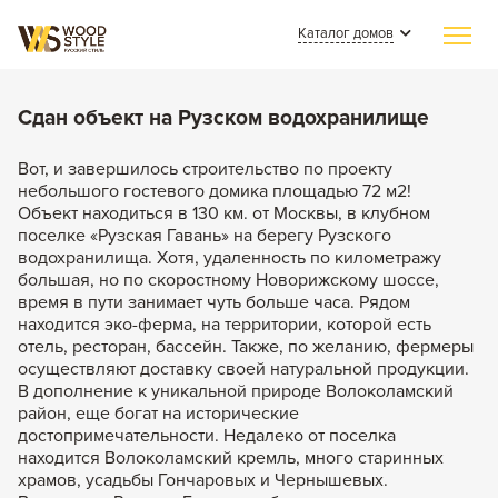
Каталог домов
Главная
Сдан объект на Рузском водохранилище
Индивидуальное строительство
Вот, и завершилось строительство по проекту
небольшого гостевого домика площадью 72 м2!
Каталог домов
Объект находиться в 130 км. от Москвы, в клубном
поселке «Рузская Гавань» на берегу Рузского
Из клееного бруса
Наши работы
водохранилища. Хотя, удаленность по километражу
Из бревна
большая, но по скоростному Новорижскому шоссе,
СМИ о нас
время в пути занимает чуть больше часа. Рядом
Каменные
находится эко-ферма, на территории, которой есть
Полезные статьи
отель, ресторан, бассейн. Также, по желанию, фермеры
Комбинированные
осуществляют доставку своей натуральной продукции.
О компании
В дополнение к уникальной природе Волоколамский
район, еще богат на исторические
Контакты
достопримечательности. Недалеко от поселка
находится Волоколамский кремль, много старинных
храмов, усадьбы Гончаровых и Чернышевых.