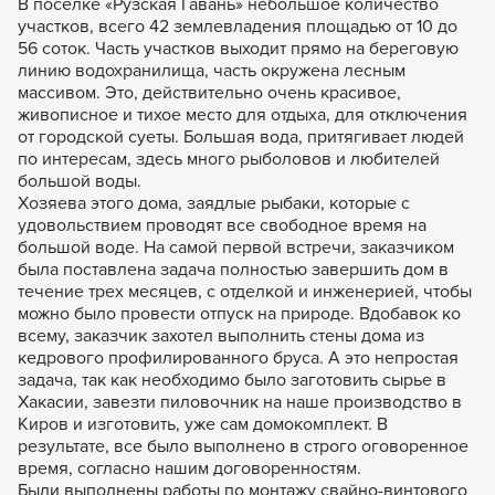
В поселке «Рузская Гавань» небольшое количество
Задать вопрос
участков, всего 42 землевладения площадью от 10 до
56 соток. Часть участков выходит прямо на береговую
+7 (495) 120-99-80
линию водохранилища, часть окружена лесным
8 (800) 600-42-03
массивом. Это, действительно очень красивое,
живописное и тихое место для отдыха, для отключения
от городской суеты. Большая вода, притягивает людей
по интересам, здесь много рыболовов и любителей
большой воды.
Хозяева этого дома, заядлые рыбаки, которые с
удовольствием проводят все свободное время на
большой воде. На самой первой встречи, заказчиком
была поставлена задача полностью завершить дом в
течение трех месяцев, с отделкой и инженерией, чтобы
можно было провести отпуск на природе. Вдобавок ко
всему, заказчик захотел выполнить стены дома из
кедрового профилированного бруса. А это непростая
задача, так как необходимо было заготовить сырье в
Хакасии, завезти пиловочник на наше производство в
Киров и изготовить, уже сам домокомплект. В
результате, все было выполнено в строго оговоренное
время, согласно нашим договоренностям.
Были выполнены работы по монтажу свайно-винтового