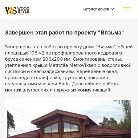
Каталог домов
Главная
Завершен этап работ по проекту "Вязьма"
Индивидуальное строительство
Завершены этап работ по проекту дома “Вязьма”, общей
площадью 105 м2 из профилированного кедрового
Каталог домов
бруса сечением 200х200 мм. Смонтированы стены,
утепленная крыша Metrotile MetroViksen с водосливной
Из клееного бруса
Наши работы
системой и снегозадержанием, деревянные окна,
Из бревна
произведена шлифовка, грунтовка, покраска
СМИ о нас
натуральными маслами Biofa. Дальнейшие работы:
Каменные
монтаж внутренних и наружных коммуникаций.
Полезные статьи
Комбинированные
О компании
Контакты