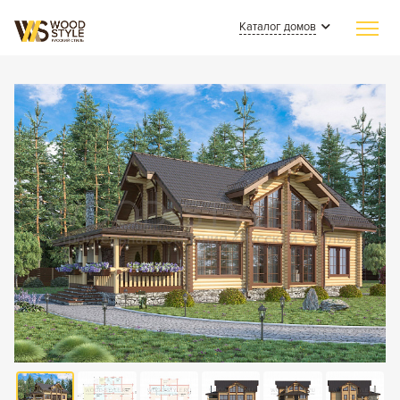
Каталог домов
Главная
Индивидуальное строительство
Каталог домов
Из клееного бруса
Наши работы
Из бревна
СМИ о нас
Каменные
Полезные статьи
Комбинированные
О компании
Контакты