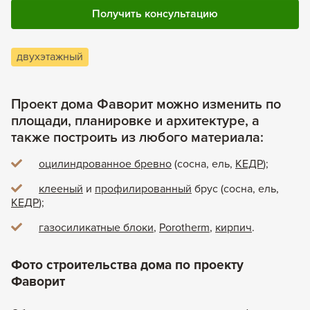
Получить консультацию
двухэтажный
Проект дома Фаворит можно изменить по
площади, планировке и архитектуре, а
также построить из любого материала:
оцилиндрованное бревно
(сосна, ель,
КЕДР
);
клееный
и
профилированный
брус (сосна, ель,
КЕДР
);
газосиликатные блоки
,
Porotherm
,
кирпич
.
Фото строительства дома по проекту
Фаворит