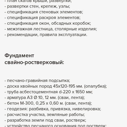
- план скатов крыши, развертки;
- развертки стен, крепеж, узлы;
- спецификация стеновых элементов;
- спецификация раскроя элементов;
- спецификация окон, обсадных коробок;
- межэтажная лестница, столярные изделия;
- рекомендации, правила эксплуатации.
Фундамент
свайно-ростверковый:
- песчано-гравийная подсыпка;
- доска хвойных пород 45х120-195 мм. (опалубка);
- труба асбестоцементная d-220 х 1650 мм;
- арматура А3 Ø 10, 12 мм. (сваи, лента);
- бетон М-300, 0,25 х 0,60 м. (сваи, лента);
- геодезия: разбивка, привязка, нивелировка;
- расчистка участка, земляные работы;
- разработка земли под сваи, ростверк;
- устройство песчаного основания под ростверк;