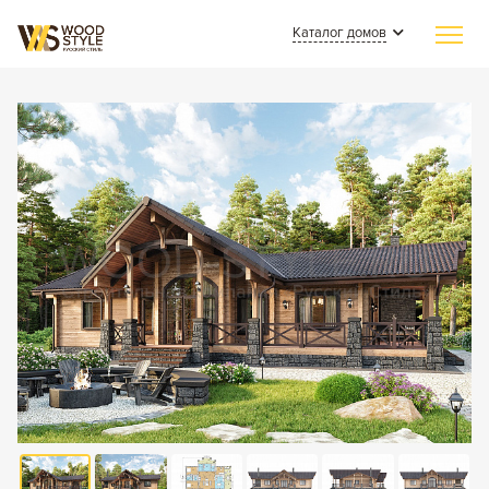
Каталог домов
Главная
Индивидуальное строительство
Каталог домов
Из клееного бруса
Наши работы
Из бревна
СМИ о нас
Каменные
Полезные статьи
Комбинированные
О компании
Контакты