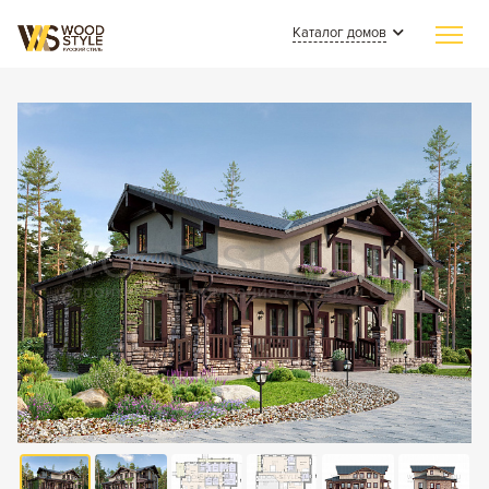
Каталог домов
Главная
Индивидуальное строительство
Каталог домов
Из клееного бруса
Наши работы
Из бревна
СМИ о нас
Каменные
Полезные статьи
Комбинированные
О компании
Контакты