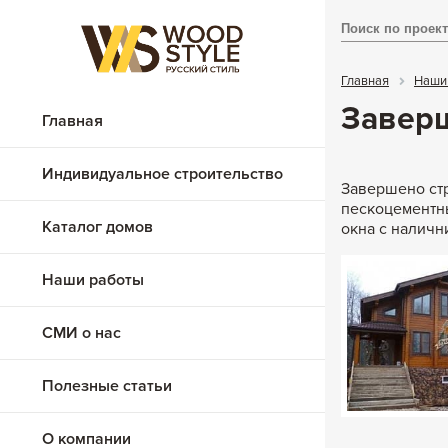
Главная
Наши
Заверш
Главная
Индивидуальное строительство
Завершено стр
пескоцементны
Каталог домов
окна с наличн
Из клееного бруса
Наши работы
Из бревна
СМИ о нас
Каменные
Комбинированные
Полезные статьи
О компании