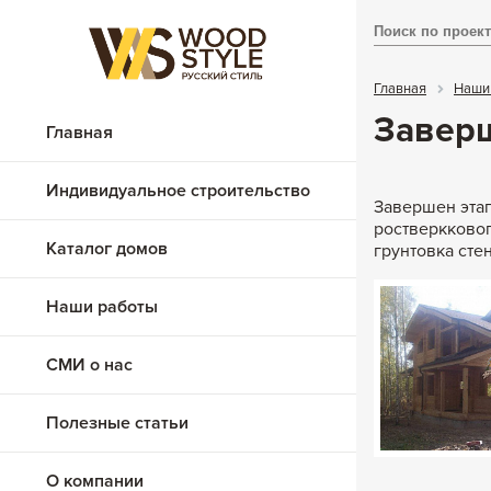
Главная
Наши
Заверш
Главная
Индивидуальное строительство
Завершен этап
ростверкковог
Каталог домов
грунтовка стен
Из клееного бруса
Наши работы
Из бревна
СМИ о нас
Каменные
Комбинированные
Полезные статьи
О компании