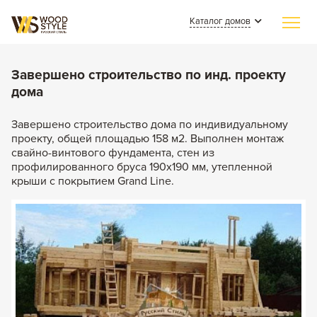
Каталог домов
Главная
Завершено строительство по инд. проекту
дома
Индивидуальное строительство
Каталог домов
Завершено строительство дома по индивидуальному
проекту, общей площадью 158 м2. Выполнен монтаж
Из клееного бруса
свайно-винтового фундамента, стен из
Наши работы
профилированного бруса 190х190 мм, утепленной
Из бревна
крыши с покрытием Grand Line.
СМИ о нас
Каменные
Полезные статьи
Комбинированные
О компании
Контакты